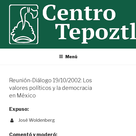
Ir
al
contenido
Menú
Reunión-Diálogo 19/10/2002: Los
valores políticos y la democracia
en México
Expuso:
José Woldenberg
Comentó y moderó: