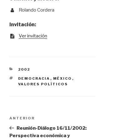
Rolando Cordera
Invitación:
Ver invitación
CATEGORÍAS
2002
ETIQUETAS
DEMOCRACIA
,
MÉXICO
,
VALORES POLÍTICOS
Navegación
Entrada
ANTERIOR
anterior:
Reunión-Diálogo 16/11/2002:
Perspectiva económica y