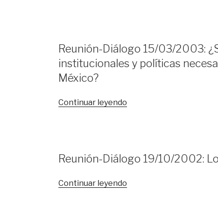
Diálogo
28/10/2017:
El
futuro
Reunión-Diálogo 15/03/2003: ¿S
posible
institucionales y políticas neces
de
la
México?
democracia
y
«Reunión-
Continuar leyendo
la
Diálogo
gobernanza
15/03/2003:
de
¿Se
México»
están
Reunión-Diálogo 19/10/2002: Los
construyendo
las
«Reunión-
Continuar leyendo
condiciones
Diálogo
institucionales
19/10/2002:
y
Los