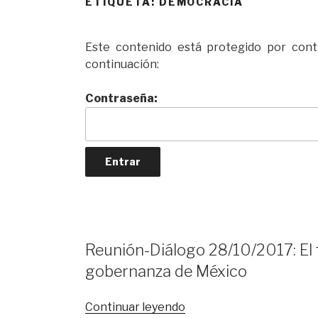
ETIQUETA:
DEMOCRACIA
Este contenido está protegido por contr
continuación:
Contraseña:
Reunión-Diálogo 28/10/2017: El f
gobernanza de México
«Reunión-
Continuar leyendo