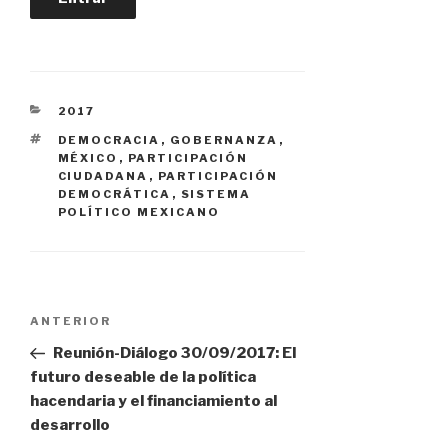
CATEGORÍAS
2017
ETIQUETAS
DEMOCRACIA
,
GOBERNANZA
,
MÉXICO
,
PARTICIPACIÓN
CIUDADANA
,
PARTICIPACIÓN
DEMOCRÁTICA
,
SISTEMA
POLÍTICO MEXICANO
Navegación
Entrada
ANTERIOR
anterior:
Reunión-Diálogo 30/09/2017: El
de
futuro deseable de la política
hacendaria y el financiamiento al
desarrollo