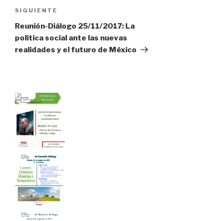
entradas
Siguiente
SIGUIENTE
entrada
Reunión-Diálogo 25/11/2017: La
política social ante las nuevas
realidades y el futuro de México