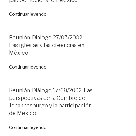
México
al
«Reunión-
Continuar leyendo
Consejo
Diálogo
de
01/06/2002:
Seguridad»
Violencia
Reunión-Diálogo 27/07/2002:
social
Las iglesias y las creencias en
y
México
desarrollo
psicoemocional
«Reunión-
Continuar leyendo
en
Diálogo
México»
27/07/2002:
Las
Reunión-Diálogo 17/08/2002: Las
iglesias
perspectivas de la Cumbre de
y
Johannesburgo y la participación
las
de México
creencias
en
«Reunión-
Continuar leyendo
México»
Diálogo