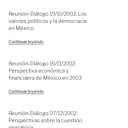
17/08/2002:
Las
Reunión-Diálogo 19/10/2002: Los
perspectivas
valores políticos y la democracia
de
en México
la
Cumbre
«Reunión-
Continuar leyendo
de
Diálogo
Johannesburgo
19/10/2002:
y
Los
Reunión-Diálogo 16/11/2002:
la
valores
Perspectiva económica y
participación
políticos
financiaera de México en 2003
de
y
México»
la
«Reunión-
Continuar leyendo
democracia
Diálogo
en
16/11/2002:
México»
Perspectiva
Reunión-Diálogo 07/12/2002:
económica
Perspectivas sobre la cuestión
y
migratoria