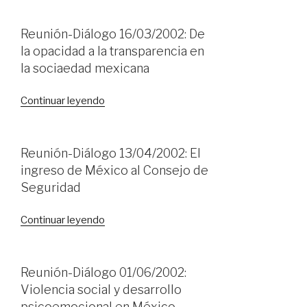
26/01/2002:
Diversidad
Reunión-Diálogo 16/03/2002: De
cultural:
la opacidad a la transparencia en
Pluralismo
la sociaedad mexicana
y
confictos»
«Reunión-
Continuar leyendo
Diálogo
16/03/2002:
De
Reunión-Diálogo 13/04/2002: El
la
ingreso de México al Consejo de
opacidad
Seguridad
a
la
«Reunión-
Continuar leyendo
transparencia
Diálogo
en
13/04/2002:
la
El
Reunión-Diálogo 01/06/2002:
sociaedad
ingreso
Violencia social y desarrollo
mexicana»
de
psicoemocional en México