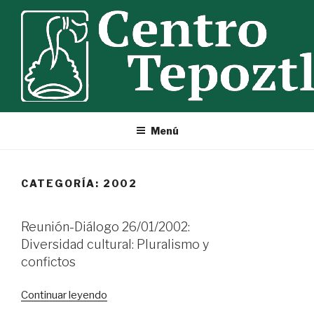
Ir
al
contenido
Menú
CATEGORÍA:
2002
Reunión-Diálogo 26/01/2002:
Diversidad cultural: Pluralismo y
confictos
«Reunión-
Continuar leyendo
Diálogo