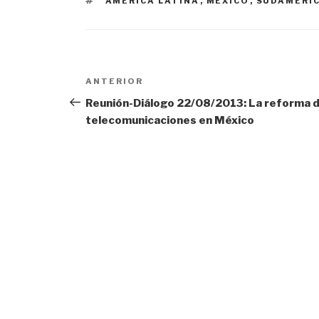
AMÉRICA LATINA
,
MÉXICO
,
SUDAMÉRI
Navegación
Entrada
ANTERIOR
anterior:
Reunión-Diálogo 22/08/2013: La reforma 
de
telecomunicaciones en México
entradas