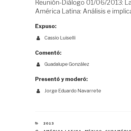
Reunión-Diálogo 01/06/2013: La
América Latina: Análisis e impli
Expuso:
Cassio Luiselli
Comentó:
Guadalupe González
Presentó y moderó:
Jorge Eduardo Navarrete
CATEGORÍAS
2013
ETIQUETAS