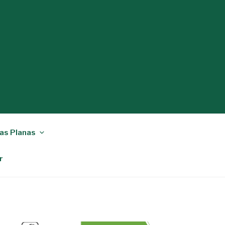
as Planas
r