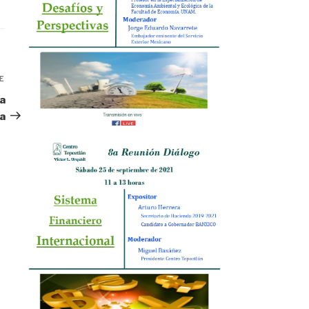
E
Siguiente
entrada
a
a