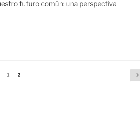
estro futuro común: una perspectiva
P
Página
Página
1
2
p