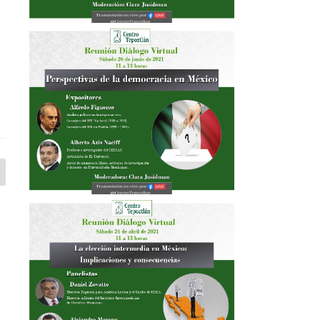
róxima
ágina