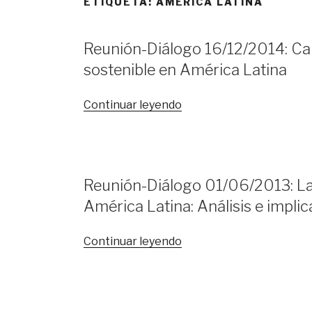
ETIQUETA:
AMÉRICA LATINA
Reunión-Diálogo 16/12/2014: Cam
sostenible en América Latina
«Reunión-
Continuar leyendo
Diálogo
16/12/2014:
Caminos
para
Reunión-Diálogo 01/06/2013: La
la
América Latina: Análisis e impli
igualdad
y
el
«Reunión-
Continuar leyendo
desarrollo
Diálogo
sostenible
01/06/2013:
en
La
América
Sudamérica