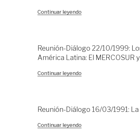
Oriental:
Comparación
«Reunión-
Continuar leyendo
de
Diálogo
patrones
24/06/1999:
de
El
desarrollo»
financiamiento
Reunión-Diálogo 22/10/1999: Lo
institucional
América Latina: El MERCOSUR y
en
las
economías
«Reunión-
Continuar leyendo
latinoamericanas
Diálogo
y
22/10/1999:
del
Los
Caribe»
acuerdos
Reunión-Diálogo 16/03/1991: La
económicos
regionales
«Reunión-
Continuar leyendo
en
Diálogo
América
16/03/1991: