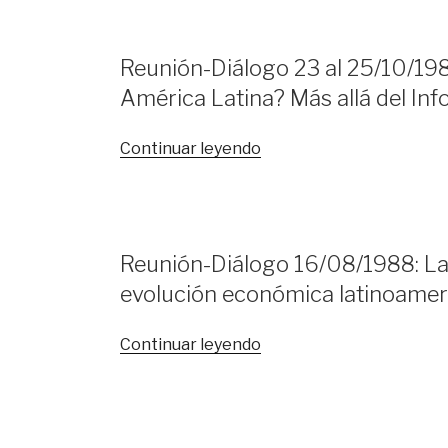
Latina:
La
El
Nueva
MERCOSUR
Reunión-Diálogo 23 al 25/10/1989
Europa
y
América Latina? Más allá del In
y
su
América
proyección»
Latina»
«Reunión-
Continuar leyendo
Diálogo
23
al
25/10/1989:
Reunión-Diálogo 16/08/1988: Las 
¿Es
evolución económica latinoamer
viable
el
desarrollo
«Reunión-
Continuar leyendo
sostenible
Diálogo
en
16/08/1988:
América
Las
Latina?
relaciones