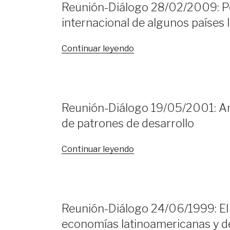
Reunión-Diálogo 28/02/2009: Pol
Latina»
actual
internacional de algunos países
y
el
desvanecimiento
«Reunión-
Continuar leyendo
de
Diálogo
América
28/02/2009:
Latina:
Políticas
Análisis
para
Reunión-Diálogo 19/05/2001: Am
e
enfrentar
implicaciones
de patrones de desarrollo
la
para
crisis
México»
económica
«Reunión-
Continuar leyendo
internacional
Diálogo
de
19/05/2001:
algunos
América
países
Latina
Reunión-Diálogo 24/06/1999: El f
latinoamericanos»
y
economías latinoamericanas y d
Asia