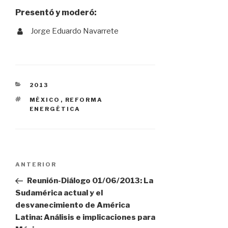
Presentó y moderó:
Jorge Eduardo Navarrete
CATEGORÍAS
2013
ETIQUETAS
MÉXICO
,
REFORMA
ENERGÉTICA
Navegación
Entrada
ANTERIOR
anterior:
Reunión-Diálogo 01/06/2013: La
de
Sudamérica actual y el
desvanecimiento de América
Latina: Análisis e implicaciones para