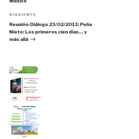
entradas
México
Siguiente
SIGUIENTE
entrada
Reunión-Diálogo 23/02/2013: Peña
Nieto: Los primeros cien días… y
más allá