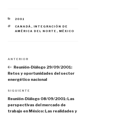
CATEGORÍAS
2001
ETIQUETAS
CANADÁ
,
INTEGRACIÓN DE
AMÉRICA DEL NORTE
,
MÉXICO
Navegación
Entrada
ANTERIOR
anterior:
Reunión-Diálogo 29/09/2001:
de
Retos y oportunidades del sector
energético nacional
entradas
Siguiente
SIGUIENTE
entrada
Reunión-Diálogo 08/09/2001: Las
perspectivas del mercado de
trabajo en México: Las realidades y