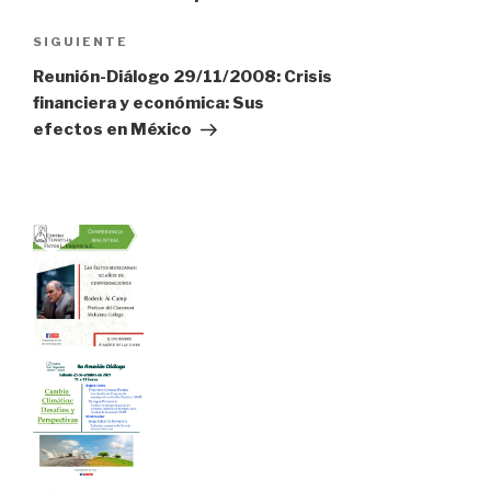
de
Siguiente
SIGUIENTE
entradas
entrada
Reunión-Diálogo 29/11/2008: Crisis
financiera y económica: Sus
efectos en México