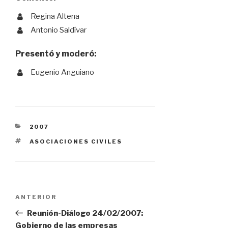
Regina Altena
Antonio Saldívar
Presentó y moderó:
Eugenio Anguiano
CATEGORÍAS
2007
ETIQUETAS
ASOCIACIONES CIVILES
Navegación
Entrada
ANTERIOR
anterior:
Reunión-Diálogo 24/02/2007:
Gobierno de las empresas