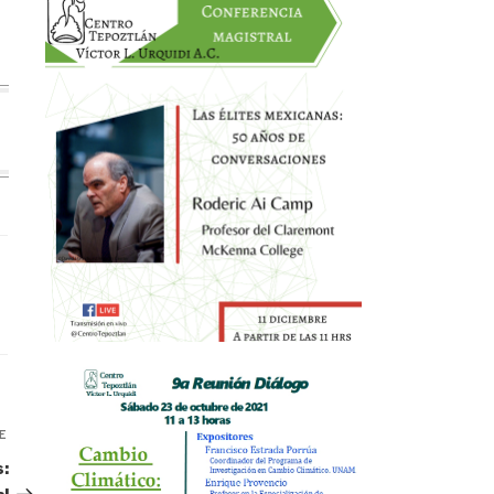
E
Siguiente
entrada
: