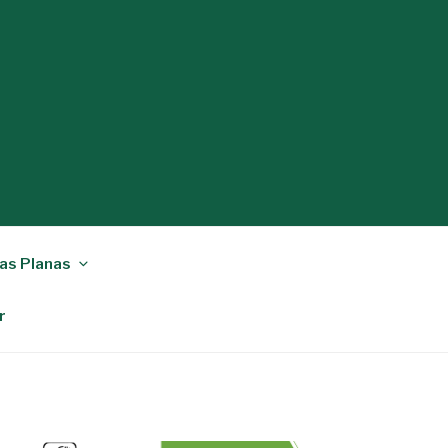
as Planas
r