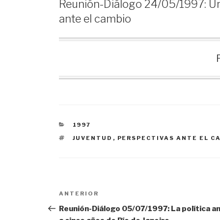
Reunión-Diálogo 24/05/1997: Un
ante el cambio
CATEGORÍAS
1997
ETIQUETAS
JUVENTUD
,
PERSPECTIVAS ANTE EL C
Navegación
Entrada
ANTERIOR
anterior:
Reunión-Diálogo 05/07/1997: La política a