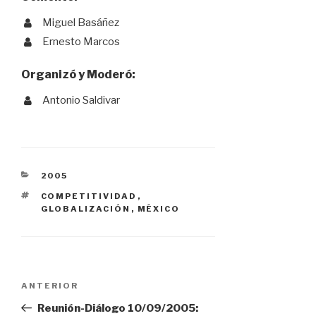
Miguel Basáñez
Ernesto Marcos
Organizó y Moderó:
Antonio Saldivar
CATEGORÍAS
2005
ETIQUETAS
COMPETITIVIDAD
,
GLOBALIZACIÓN
,
MÉXICO
Navegación
Entrada
ANTERIOR
anterior:
Reunión-Diálogo 10/09/2005: