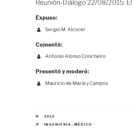
Reunión-Diálogo 22/08/2015: El p
Expuso:
Sergio M. Alcocer
Comentó:
Antonio Alonso Concheiro
Presentó y moderó:
Mauricio de María y Campos
CATEGORÍAS
2015
ETIQUETAS
INGENIERÍA
,
MÉXICO