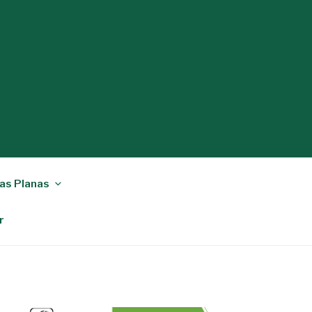
as Planas
r