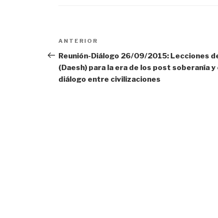
Navegación
Entrada
ANTERIOR
anterior:
Reunión-Diálogo 26/09/2015: Lecciones de
de
(Daesh) para la era de los post soberanía y 
diálogo entre civilizaciones
entradas