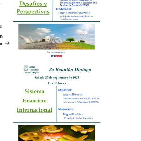
E
Siguiente
entrada
n
co