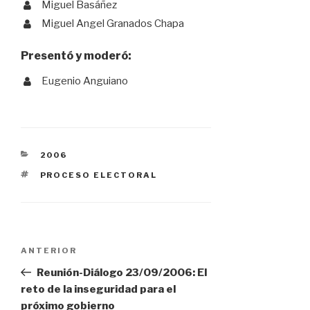
Miguel Basáñez
Miguel Angel Granados Chapa
Presentó y moderó:
Eugenio Anguiano
CATEGORÍAS
2006
ETIQUETAS
PROCESO ELECTORAL
Navegación
Entrada
ANTERIOR
anterior:
Reunión-Diálogo 23/09/2006: El
de
reto de la inseguridad para el
próximo gobierno