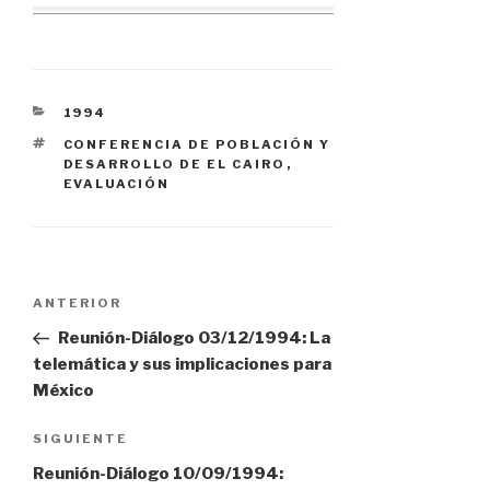
CATEGORÍAS
1994
ETIQUETAS
CONFERENCIA DE POBLACIÓN Y
DESARROLLO DE EL CAIRO
,
EVALUACIÓN
Navegación
Entrada
ANTERIOR
anterior:
Reunión-Diálogo 03/12/1994: La
de
telemática y sus implicaciones para
México
entradas
Siguiente
SIGUIENTE
entrada
Reunión-Diálogo 10/09/1994: