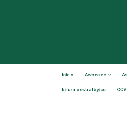
Ir
al
contenido
Inicio
Acerca de
As
Informe estratégico
COV