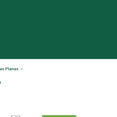
as Planas
r