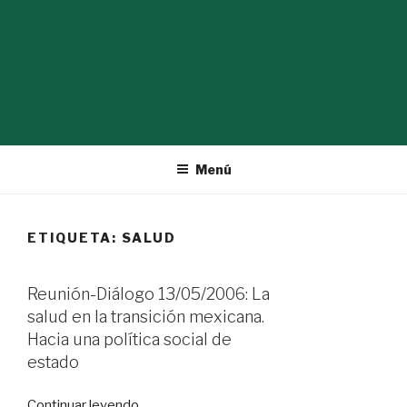
Ir
al
contenido
Menú
ETIQUETA:
SALUD
Reunión-Diálogo 13/05/2006: La
salud en la transición mexicana.
Hacia una política social de
estado
«Reunión-
Continuar leyendo