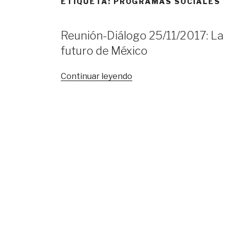
ETIQUETA:
PROGRAMAS SOCIALES
Reunión-Diálogo 25/11/2017: La po
futuro de México
«Reunión-
Continuar leyendo
Diálogo
25/11/2017:
La
política
social
ante
las
nuevas
realidades
y
el
futuro