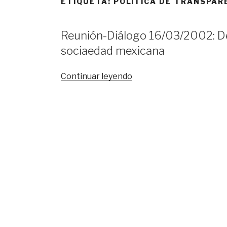
ETIQUETA:
POLÍTICA DE TRANSPAR
Reunión-Diálogo 16/03/2002: De 
sociaedad mexicana
«Reunión-
Continuar leyendo
Diálogo
16/03/2002:
De
la
opacidad
a
la
transparencia
en
la
sociaedad
mexicana»