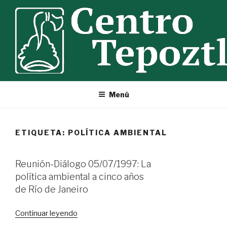
Ir
al
contenido
Menú
ETIQUETA:
POLÍTICA AMBIENTAL
Reunión-Diálogo 05/07/1997: La
política ambiental a cinco años
de Río de Janeiro
«Reunión-
Continuar leyendo
Diálogo