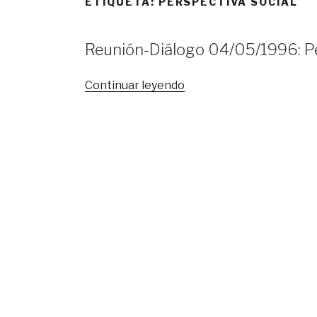
ETIQUETA:
PERSPECTIVA SOCIAL
Reunión-Diálogo 04/05/1996: Pe
«Reunión-
Continuar leyendo
Diálogo
04/05/1996:
Perspectiva
social
de
México
a
mediano
plazo»