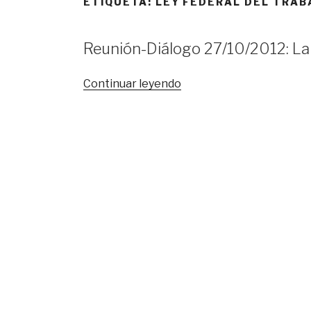
ETIQUETA:
LEY FEDERAL DEL TRAB
Reunión-Diálogo 27/10/2012: La 
«Reunión-
Continuar leyendo
Diálogo
27/10/2012:
La
reforma
de
la
Ley
Federal
del
Trabajo»