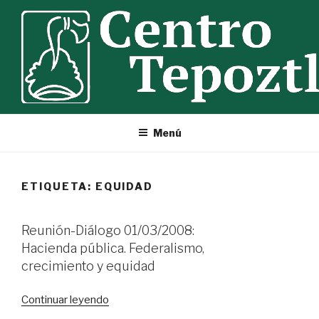
Ir
al
contenido
Menú
ETIQUETA:
EQUIDAD
Reunión-Diálogo 01/03/2008:
Hacienda pública. Federalismo,
crecimiento y equidad
«Reunión-
Continuar leyendo
Diálogo