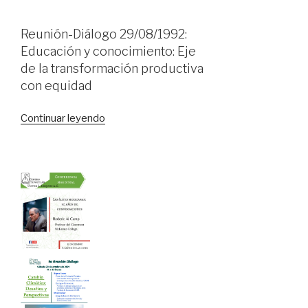
01/03/2008:
Hacienda
Reunión-Diálogo 29/08/1992:
pública.
Educación y conocimiento: Eje
Federalismo,
de la transformación productiva
crecimiento
con equidad
y
equidad»
«Reunión-
Continuar leyendo
Diálogo
29/08/1992:
Educación
y
conocimiento:
Eje
de
la
transformación
productiva
con