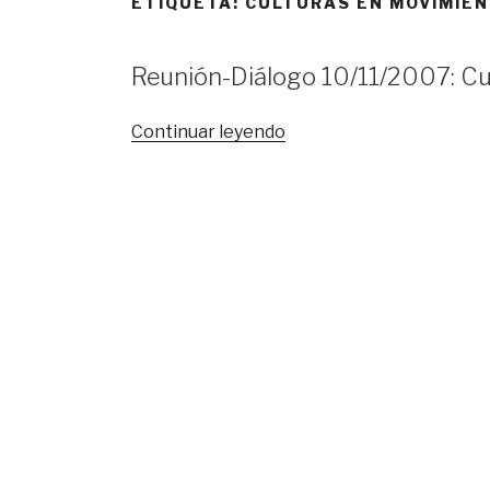
ETIQUETA:
CULTURAS EN MOVIMIE
Reunión-Diálogo 10/11/2007: Cu
«Reunión-
Continuar leyendo
Diálogo
10/11/2007:
Culturas
en
movimiento»