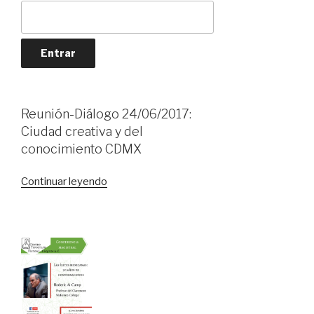
Reunión-Diálogo 24/06/2017:
Ciudad creativa y del
conocimiento CDMX
«Reunión-
Continuar leyendo
Diálogo
24/06/2017:
Ciudad
creativa
y
del
conocimiento