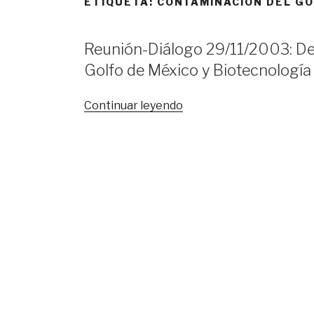
ETIQUETA:
CONTAMINACIÓN DEL GO
Reunión-Diálogo 29/11/2003: Des
Golfo de México y Biotecnología
«Reunión-
Continuar leyendo
Diálogo
29/11/2003:
Desarrollo
agroindustrial,
contaminación
del
Golfo
de
México
y
Biotecnología
Ambiental»