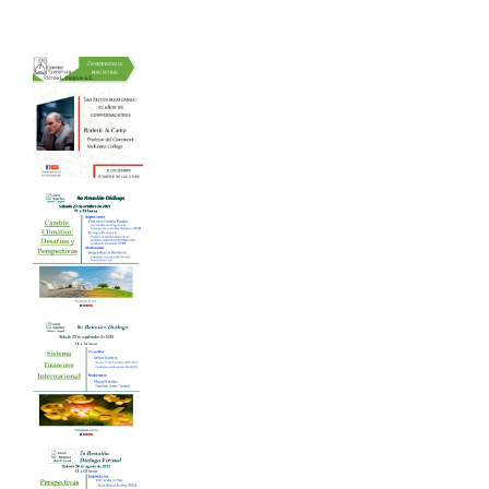
22/02/2014:
¿Requiere
México
una
nueva
Constitución
Federal?»